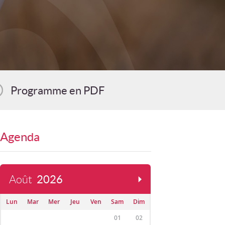
Programme en PDF
Agenda
Août
2026
Lun
Mar
Mer
Jeu
Ven
Sam
Dim
01
02