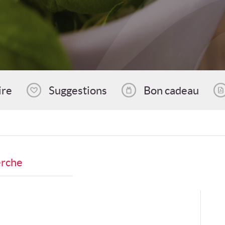
ire
Suggestions
Bon cadeau
erche