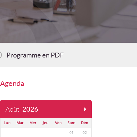
Programme en PDF
Agenda
Août
2026
Lun
Mar
Mer
Jeu
Ven
Sam
Dim
01
02