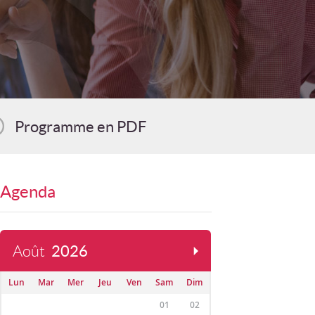
Programme en PDF
Agenda
Août
2026
Lun
Mar
Mer
Jeu
Ven
Sam
Dim
01
02