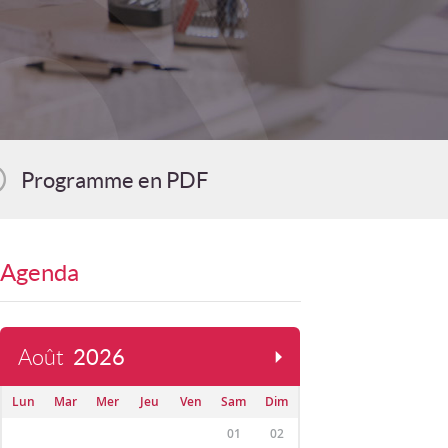
Programme en PDF
Agenda
Août
2026
Lun
Mar
Mer
Jeu
Ven
Sam
Dim
01
02