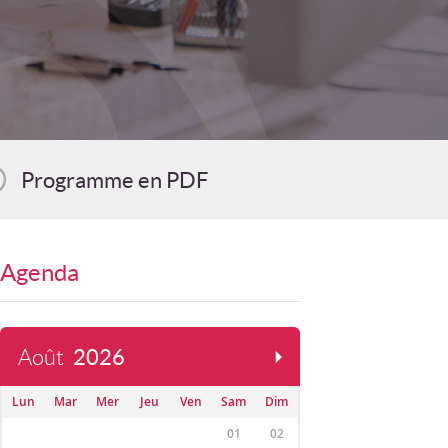
Programme en PDF
Agenda
Août
2026
Lun
Mar
Mer
Jeu
Ven
Sam
Dim
01
02