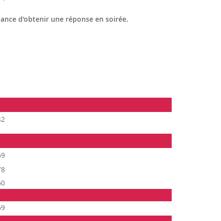
ance d'obtenir une réponse en soirée.
42
69
78
60
69