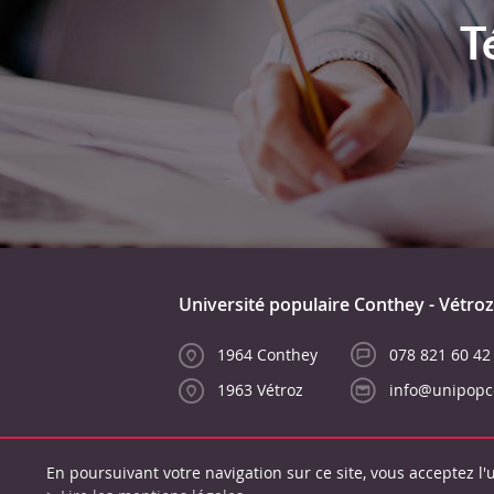
T
Université populaire Conthey - Vétroz
1964 Conthey
078 821 60 42
1963 Vétroz
info@unipopc
En poursuivant votre navigation sur ce site, vous acceptez l'u