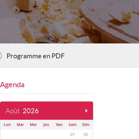
Programme en PDF
Agenda
Août
2026
Lun
Mar
Mer
Jeu
Ven
Sam
Dim
01
02