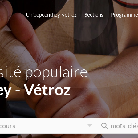
Unipopconthey-vetroz
Sections
Programme 
ité populaire
y - Vétroz